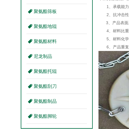
1、承载能力强
聚氨酯筛板
2、抗冲击性能
3、产品表面摩
聚氨酯地辊
4、材料比重
5、材料化学
聚氨酯材料
6、产品重复利
尼龙制品
聚氨酯托辊
聚氨酯刮刀
聚氨酯制品
聚氨酯脚轮