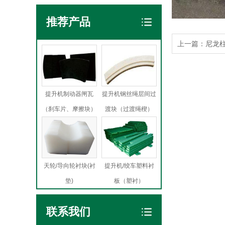
推荐产品
上一篇：
尼龙
提升机制动器闸瓦
提升机钢丝绳层间过
（刹车片、摩擦块）
渡块（过渡绳楔）
天轮/导向轮衬块(衬
提升机/绞车塑料衬
垫)
板（塑衬）
联系我们